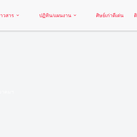
่าวสาร
ปฏิทิน/แผนงาน
ศิษย์เก่าดีเด่น
ต
สมาคมฯ