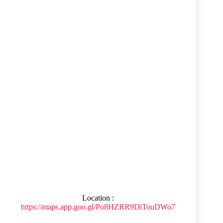
Location :
https://maps.app.goo.gl/Po8HZRR9DiTouDWo7