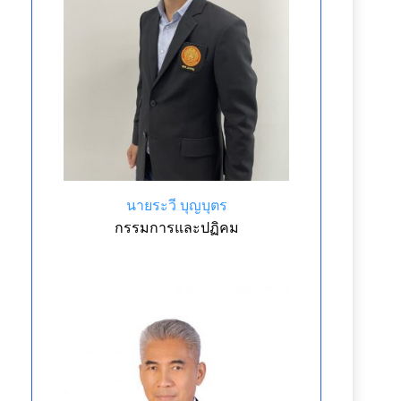
นายระวี บุญบุตร
กรรมการและปฏิคม