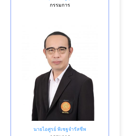
กรรมการ
นายไอศูรย์ พิเชฐจำรัสชีพ