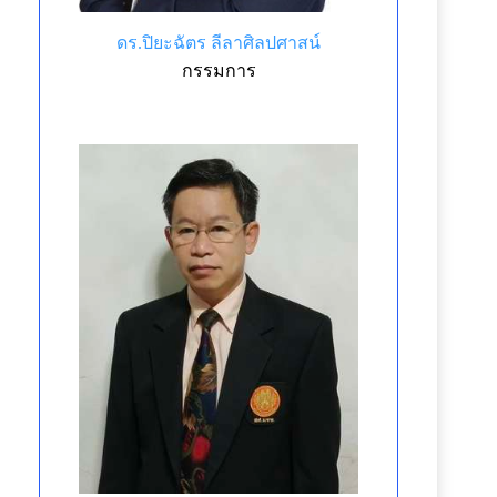
ดร.ปิยะฉัตร ลีลาศิลปศาสน์
กรรมการ