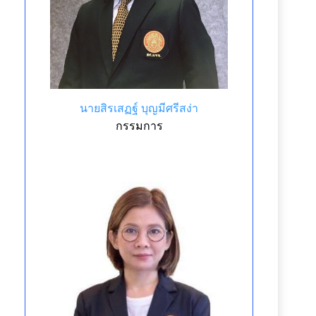
นายสิรเสฏฐ์ บุญมีศรีสง่า
กรรมการ