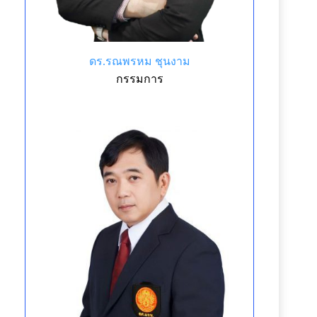
ดร.รณพรหม ชุนงาม
กรรมการ